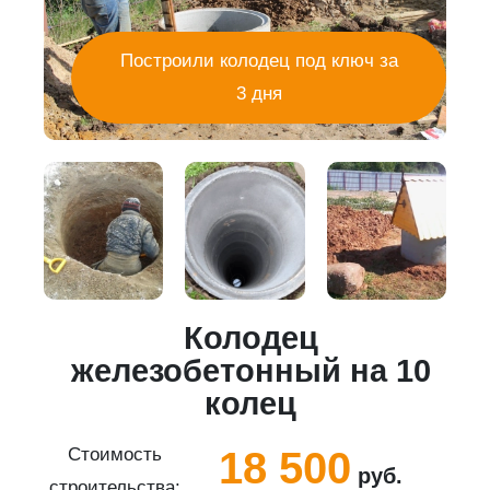
Построили колодец под ключ за
3 дня
Колодец
5
железобетонный на 10
колец
18 500
Стоимость
руб.
строительства:
с