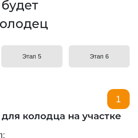
к будет
колодец
Этап 5
Этап 6
1
 для колодца на участке
п: