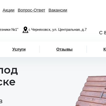
Акции
Вопрос-Ответ
Вакансии
езники №1"
г. Черняховск, ул. Центральная, д.7
С 
Услуги
Отзывы
К
под
ске
в