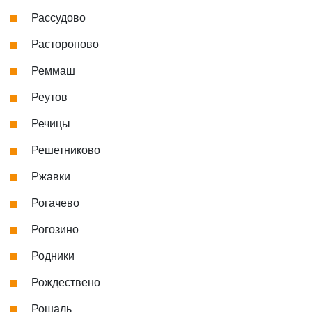
Рассудово
Расторопово
Реммаш
Реутов
Речицы
Решетниково
Ржавки
Рогачево
Рогозино
Родники
Рождествено
Рошаль