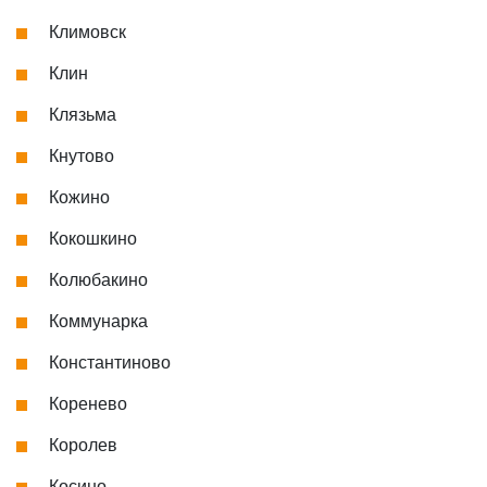
Климовск
Клин
Клязьма
Кнутово
Кожино
Кокошкино
Колюбакино
Коммунарка
Константиново
Коренево
Королев
Косино