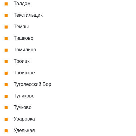
Талдом
Текстильщик
Темпы
Тишково
Томилино
Троицк
Троицкое
Туголесский Бор
Тупиково
Тучково
Уваровка
Удельная