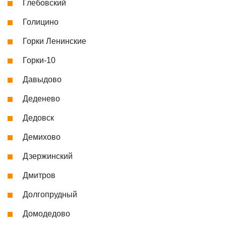
Глебовский
Голицино
Горки Ленинские
Горки-10
Давыдово
Деденево
Дедовск
Демихово
Дзержинский
Дмитров
Долгопрудный
Домодедово