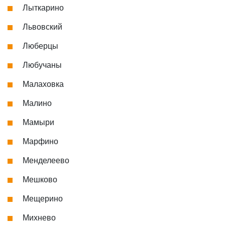
Лыткарино
Львовский
Люберцы
Любучаны
Малаховка
Малино
Мамыри
Марфино
Менделеево
Мешково
Мещерино
Михнево