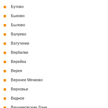
Бутово
Быково
Былово
Валуево
Ватутинки
Вербилки
Верейка
Верея
Верхнее Мячково
Верховье
Видное
Вишняковские Дачи